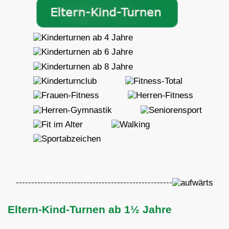
---------------------------------------------------
Eltern-Kind-Turnen ab 1½ Jahre